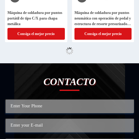
Máquina de soldadura por puntos
Máquina de soldadura por puntos
portátil de tipo C/X para chapa
neumática con operación de pedal y
metálica
estructura de resorte presurizado
con pedal de palanca para
Consiga el mejor precio
Consiga el mejor precio
soldadura de malla de alambre de
acero inoxidable
CONTACTO