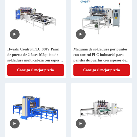
Hwashi Control PLC 380V Panel
Máquina de soldadura por puntos
de puerta de 2 fases Máquina de
con control PLC industrial para
soldadura multi cabeza con espesor
paneles de puertas con espesor de
de soldadura de 3 + 3 mm
soldadura de 3+3 mm y
Consiga el mejor precio
Consiga el mejor precio
alimentación de 380V 2 fases