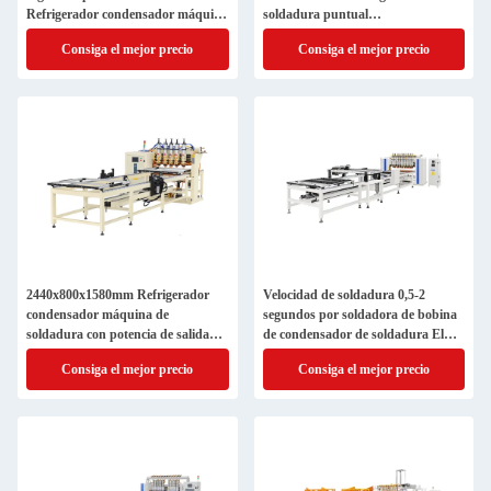
Refrigerador condensador máquina
soldadura puntual
de soldadura potencia de salida
2440x800x1580mm Diseñado para
Consiga el mejor precio
Consiga el mejor precio
1,12kw ideal para la fabricación de
procesos de fabricación de
piezas de refrigeración
condensadores
2440x800x1580mm Refrigerador
Velocidad de soldadura 0,5-2
condensador máquina de
segundos por soldadora de bobina
soldadura con potencia de salida
de condensador de soldadura El
112kw adecuado para la fabricación
tubo Bundy de material adecuado
Consiga el mejor precio
Consiga el mejor precio
de refrigeración
garantiza soldaduras consistentes