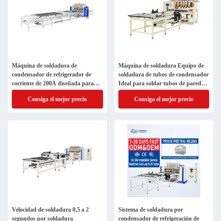
Máquina de soldadura de
Máquina de soldadura Equipo de
condensador de refrigerador de
soldadura de tubos de condensador
corriente de 200A diseñada para
Ideal para soldar tubos de pared
Bundy Tube de refrigeración de
delgada en aplicaciones de
Consiga el mejor precio
Consiga el mejor precio
agua de 30Lmin de apoyo de
condensadores y calderas
ensamblaje de condensador de
refrigeración
Velocidad de soldadura 0,5 a 2
Sistema de soldadura por
segundos por soldadura
condensador de refrigeración de