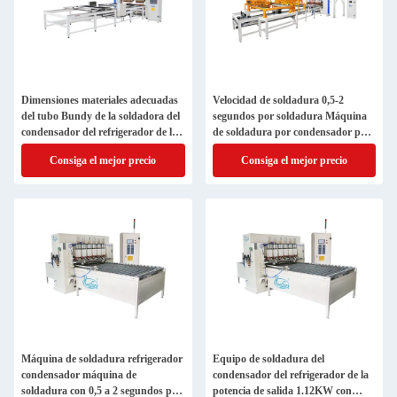
Dimensiones materiales adecuadas
Velocidad de soldadura 0,5-2
del tubo Bundy de la soldadora del
segundos por soldadura Máquina
condensador del refrigerador de la
de soldadura por condensador para
soldadura por puntos 1200 mm x
refrigeradores El método de
Consiga el mejor precio
Consiga el mejor precio
800 mm x 1400 mm
soldadura por puntos garantiza un
mantenimiento rápido de la
refrigeración
Máquina de soldadura refrigerador
Equipo de soldadura del
condensador máquina de
condensador del refrigerador de la
soldadura con 0,5 a 2 segundos por
potencia de salida 1.12KW con