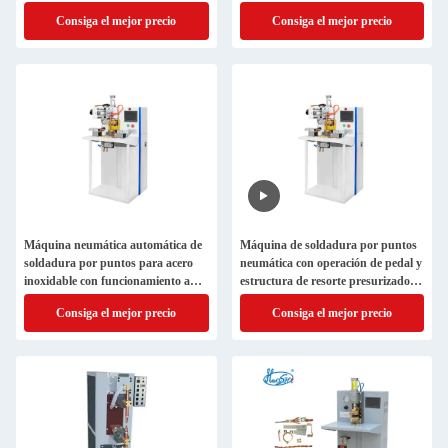
para malla de alambre de acero
Consiga el mejor precio
Consiga el mejor precio
inoxidable
Máquina neumática automática de
Máquina de soldadura por puntos
soldadura por puntos para acero
neumática con operación de pedal y
inoxidable con funcionamiento a
estructura de resorte presurizado
pedal
con pedal de palanca para
Consiga el mejor precio
Consiga el mejor precio
soldadura de malla de alambre de
acero inoxidable