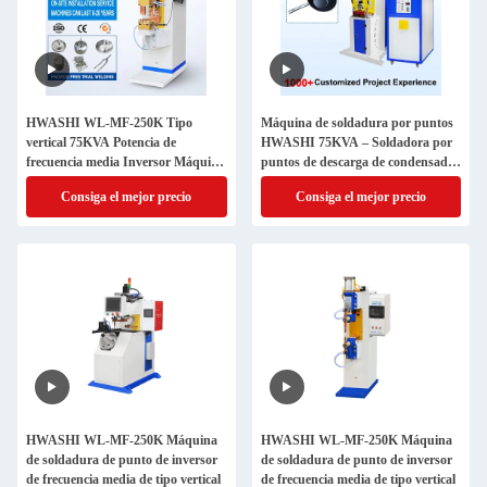
HWASHI WL-MF-250K Tipo
Máquina de soldadura por puntos
vertical 75KVA Potencia de
HWASHI 75KVA – Soldadora por
frecuencia media Inversor Máquina
puntos de descarga de condensador
de soldadura por puntos para
con certificación CE/CCC/ISO con
Consiga el mejor precio
Consiga el mejor precio
láminas metálicas
una vida útil de 8 a 10 años
HWASHI WL-MF-250K Máquina
HWASHI WL-MF-250K Máquina
de soldadura de punto de inversor
de soldadura de punto de inversor
de frecuencia media de tipo vertical
de frecuencia media de tipo vertical