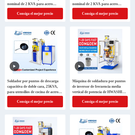
nominal de 2 KVA para acero
nominal de 2 KVA para acero
inoxidable con certificación
inoxidable con certificación
Consiga el mejor precio
Consiga el mejor precio
CE/CCC/ISO
CE/CCC/ISO
Soldador por puntos de descarga
Máquina de soldadura por puntos
capacitiva de doble cara, 25KVA,
de inversor de frecuencia media
para utensilios de cocina de acero
vertical de potencia de HWASHI
inoxidable, soldadura por
75KVA certificada CE/CCC/ISO
Consiga el mejor precio
Consiga el mejor precio
proyección con mango de olla