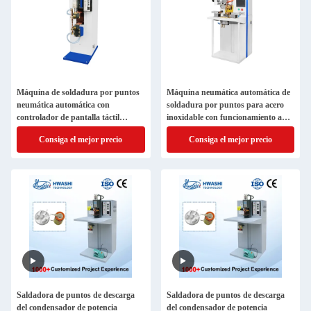
Máquina de soldadura por puntos
Máquina neumática automática de
neumática automática con
soldadura por puntos para acero
controlador de pantalla táctil
inoxidable con funcionamiento a
inteligente para soldadura de
pedal
Consiga el mejor precio
Consiga el mejor precio
resistencia de acero inoxidable
Saldadora de puntos de descarga
Saldadora de puntos de descarga
del condensador de potencia
del condensador de potencia