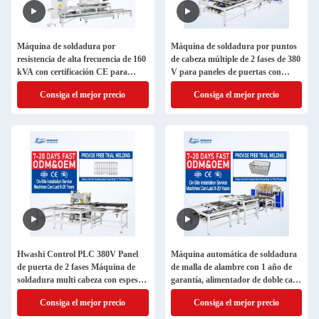
Máquina de soldadura por
Máquina de soldadura por puntos
resistencia de alta frecuencia de 160
de cabeza múltiple de 2 fases de 380
kVA con certificación CE para
V para paneles de puertas con
fregaderos de cocina
espesor de soldadura de 3+3 mm
Consiga el mejor precio
Consiga el mejor precio
Hwashi Control PLC 380V Panel
Máquina automática de soldadura
de puerta de 2 fases Máquina de
de malla de alambre con 1 año de
soldadura multi cabeza con espesor
garantía, alimentador de doble capa
de soldadura de 3 + 3 mm
y sistema de llenado automático de
Consiga el mejor precio
Consiga el mejor precio
alambre