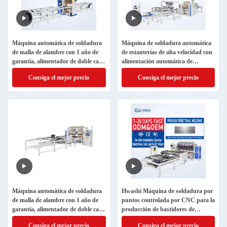
Máquina automática de soldadura
Máquina de soldadura automática
de malla de alambre con 1 año de
de estanterías de alta velocidad con
garantía, alimentador de doble capa
alimentación automática de
y sistema de llenado automático de
alambre y control de soldadura
Consiga el mejor precio
Consiga el mejor precio
alambre
preciso para la fabricación de
estanterías
Máquina automática de soldadura
Hwashi Máquina de soldadura por
de malla de alambre con 1 año de
puntos controlada por CNC para la
garantía, alimentador de doble capa
producción de bastidores de
y sistema de llenado automático de
alambre refrigerador de alto
Consiga el mejor precio
Consiga el mejor precio