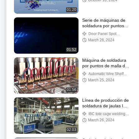
October 10, 2024
producción de estantes
de cubierta de malla de
01:20
alambre
Serie de máquinas de
soldadura por puntos
de chapa metálica
Door Panel Spot
Welding Machine
March 26, 2024
01:52
Máquina de soldadura
por puntos de malla de
alambre tipo pórtico
Automatic Wire Shelf
Welding Machine
March 25, 2024
01:56
Línea de producción de
soldadura de jaulas IBC
totalmente automática
IBC tote cage welding
line
March 26, 2024
02:03