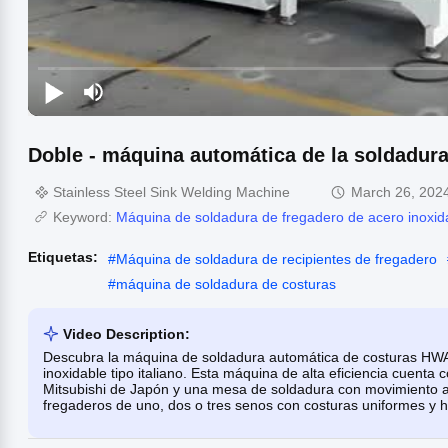
Doble - máquina automática de la soldadura
Stainless Steel Sink Welding Machine
March 26, 202
Keyword:
Máquina de soldadura de fregadero de acero inoxid
Etiquetas:
#
Máquina de soldadura de recipientes de fregadero
#
máquina de soldadura de costuras
Video Description:
Descubra la máquina de soldadura automática de costuras HWA
inoxidable tipo italiano. Esta máquina de alta eficiencia cuenta
Mitsubishi de Japón y una mesa de soldadura con movimiento au
fregaderos de uno, dos o tres senos con costuras uniformes y 