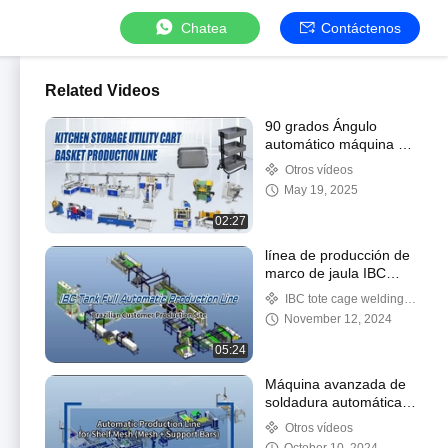
Chatea
Contáctenos
Related Videos
90 grados Ángulo
automático máquina de
soldadura eléctrica del
Otros vídeos
fregadero de acero /
May 19, 2025
soldador del fregadero
5KW 50Hz CE
02:27
línea de producción de
marco de jaula IBC
totalmente
IBC tote cage welding
automatizada
line
November 12, 2024
personalizada
05:24
Máquina avanzada de
soldadura automática
de estantes de alambre
Otros vídeos
para línea de