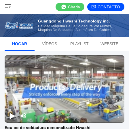
Charla
CONTACTO
Guangdong Hwashi Technology inc.
Calidad Máquina De La Soldadura Por Puntos,
Máquina De Soldadura Automática De Cables
Manufacturer From China
HOGAR
VÍDEOS
PLAYLIST
WEBSITE
Equipo de soldadura personalizado Hwashi