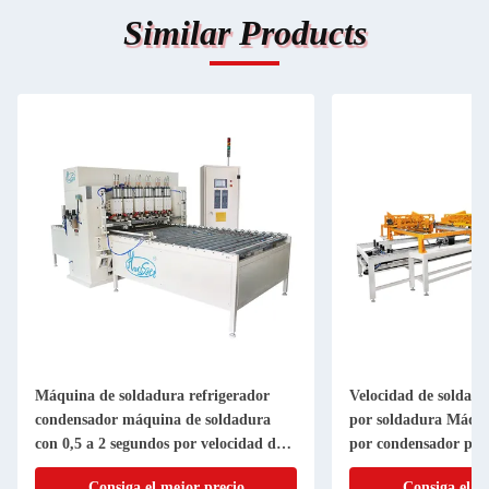
Similar Products
Máquina de soldadura refrigerador
Velocidad de soldadu
condensador máquina de soldadura
por soldadura Máqui
con 0,5 a 2 segundos por velocidad de
por condensador para
soldadura y corriente de 200A para el
método de soldadura
Consiga el mejor precio
Consiga el m