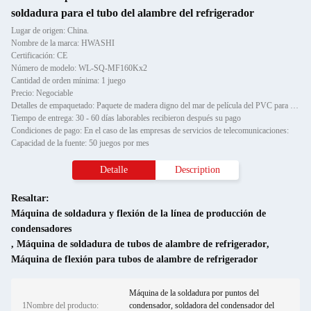
soldadura para el tubo del alambre del refrigerador
Lugar de origen: China.
Nombre de la marca: HWASHI
Certificación: CE
Número de modelo: WL-SQ-MF160Kx2
Cantidad de orden mínima: 1 juego
Precio: Negociable
Detalles de empaquetado: Paquete de madera digno del mar de película del PVC para FCL
Tiempo de entrega: 30 - 60 días laborables recibieron después su pago
Condiciones de pago: En el caso de las empresas de servicios de telecomunicaciones:
Capacidad de la fuente: 50 juegos por mes
Detalle
Description
Resaltar:
Máquina de soldadura y flexión de la línea de producción de
condensadores
,
Máquina de soldadura de tubos de alambre de refrigerador
,
Máquina de flexión para tubos de alambre de refrigerador
Máquina de la soldadura por puntos del
1Nombre del producto:
condensador, soldadora del condensador del