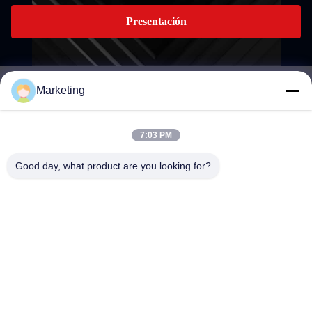
Presentación
Marketing
marketing@hwashi.com
E-mail
7:03 PM
Good day, what product are you looking for?
0086-755-84567286
El teléfono.
Guangdong Hwashi Technology inc.