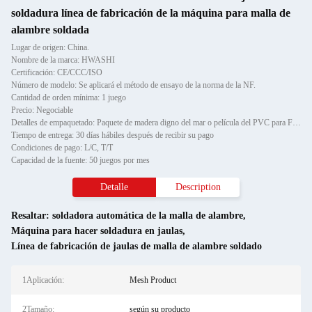
soldadura línea de fabricación de la máquina para malla de
alambre soldada
Lugar de origen: China.
Nombre de la marca: HWASHI
Certificación: CE/CCC/ISO
Número de modelo: Se aplicará el método de ensayo de la norma de la NF.
Cantidad de orden mínima: 1 juego
Precio: Negociable
Detalles de empaquetado: Paquete de madera digno del mar o película del PVC para FCL
Tiempo de entrega: 30 días hábiles después de recibir su pago
Condiciones de pago: L/C, T/T
Capacidad de la fuente: 50 juegos por mes
Detalle
Description
Resaltar:
soldadora automática de la malla de alambre
,
Máquina para hacer soldadura en jaulas
,
Línea de fabricación de jaulas de malla de alambre soldado
1Aplicación:
Mesh Product
2Tamaño:
según su producto