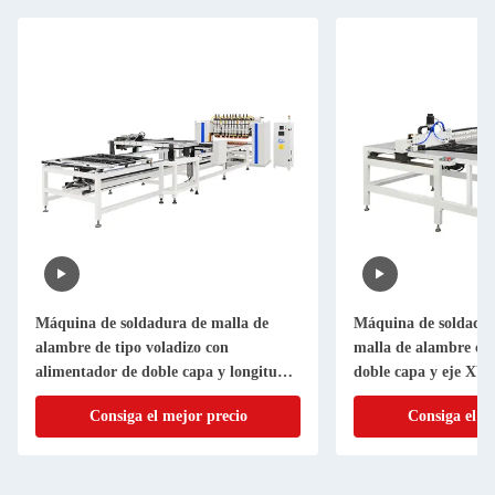
Máquina de soldadura de malla de
Máquina de soldadur
alambre de tipo voladizo con
malla de alambre co
alimentador de doble capa y longitud
doble capa y eje XY
efectiva de soldadura de 3000 mm
automático para ran
Consiga el mejor precio
Consiga el m
1000 mm X 1000 m