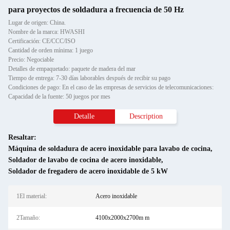
para proyectos de soldadura a frecuencia de 50 Hz
Lugar de origen: China.
Nombre de la marca: HWASHI
Certificación: CE/CCC/ISO
Cantidad de orden mínima: 1 juego
Precio: Negociable
Detalles de empaquetado: paquete de madera del mar
Tiempo de entrega: 7-30 días laborables después de recibir su pago
Condiciones de pago: En el caso de las empresas de servicios de telecomunicaciones:
Capacidad de la fuente: 50 juegos por mes
Detalle
Description
Resaltar:
Máquina de soldadura de acero inoxidable para lavabo de cocina
,
Soldador de lavabo de cocina de acero inoxidable
,
Soldador de fregadero de acero inoxidable de 5 kW
1El material:
Acero inoxidable
2Tamaño:
4100x2000x2700m m