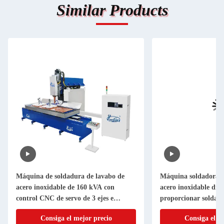
Similar Products
Máquina de soldadura de lavabo de
Máquina soldadora d
acero inoxidable de 160 kVA con
acero inoxidable dis
control CNC de servo de 3 ejes e
proporcionar soldadu
inversor de frecuencia media (MFDC)
para aplicaciones de 
Consiga el mejor precio
Consiga el m
fregaderos de cocina