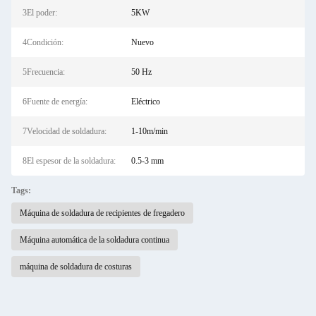
3El poder:
5KW
4Condición:
Nuevo
5Frecuencia:
50 Hz
6Fuente de energía:
Eléctrico
7Velocidad de soldadura:
1-10m/min
8El espesor de la soldadura:
0.5-3 mm
Tags:
Máquina de soldadura de recipientes de fregadero
Máquina automática de la soldadura continua
máquina de soldadura de costuras