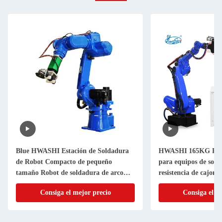
Blue HWASHI Estación de Soldadura
HWASHI 165KG Robot
de Robot Compacto de pequeño
para equipos de sold
tamaño Robot de soldadura de arco
resistencia de cajone
dedicado
Consiga el mejor precio
Consiga el m