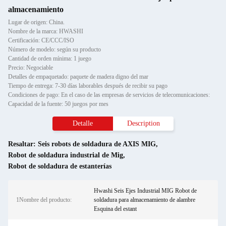
almacenamiento
Lugar de origen: China.
Nombre de la marca: HWASHI
Certificación: CE/CCC/ISO
Número de modelo: según su producto
Cantidad de orden mínima: 1 juego
Precio: Negociable
Detalles de empaquetado: paquete de madera digno del mar
Tiempo de entrega: 7-30 días laborables después de recibir su pago
Condiciones de pago: En el caso de las empresas de servicios de telecomunicaciones:
Capacidad de la fuente: 50 juegos por mes
Detalle
Description
Resaltar:
Seis robots de soldadura de AXIS MIG
,
Robot de soldadura industrial de Mig
,
Robot de soldadura de estanterías
Hwashi Seis Ejes Industrial MIG Robot de
1Nombre del producto:
soldadura para almacenamiento de alambre
Esquina del estant