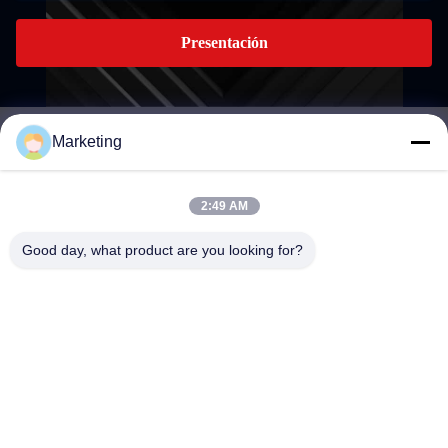
Presentación
Marketing
marketing@hwashi.com
E-mail
2:49 AM
Good day, what product are you looking for?
0086-755-84567286
El teléfono.
Guangdong Hwashi Technology inc.