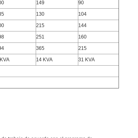
00
149
90
35
130
104
00
215
144
98
251
160
94
365
215
 KVA
14 KVA
31 KVA