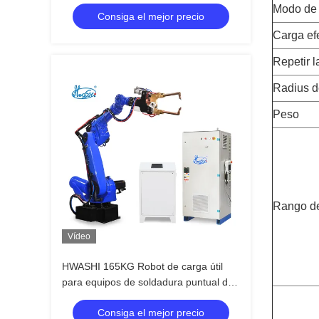
tamaño Robot de soldadura de arco
Modo de
Consiga el mejor precio
dedicado
Carga ef
Repetir l
Radius d
Peso
Rango d
Vídeo
HWASHI 165KG Robot de carga útil
para equipos de soldadura puntual de
resistencia de cajones de acero suave
Consiga el mejor precio