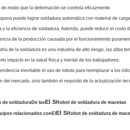
, de modo que la deformación se controla eficazmente.
quina puede lograr soldadura automática con material de carg
 y la eficiencia de soldadura. Además, puede reducir el costo d
iencia de la producción causada por el funcionamiento puramen
tria de la soldadura es una industria de alto riesgo, las altas t
erto impacto en la salud física y mental de los trabajadores;
endencia inevitable el uso de robots para reemplazar a los robo
 del mercado, sino también el requisito de la actualización tec
El S
s de soldadura
De las
Robot de soldadura de macetas
El S
uipos relacionados con
El
Robot de soldadura de mace