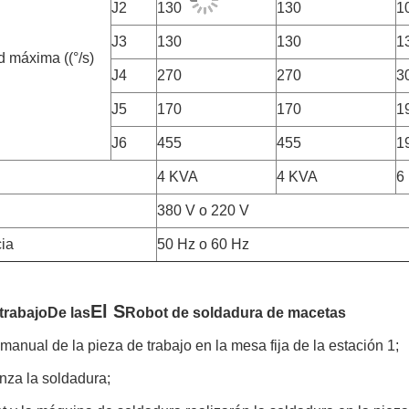
J2
130
130
1
J3
130
130
1
d máxima ((°/s)
J4
270
270
3
J5
170
170
1
J6
455
455
1
4 KVA
4 KVA
6
380 V o 220 V
ia
50 Hz o 60 Hz
El S
 trabajo
De las
Robot de soldadura de macetas
manual de la pieza de trabajo en la mesa fija de la estación 1;
nza la soldadura;