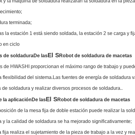
ot y la máquina de soldadura realizarán la soldadura en la pie
ecimiento;
dura terminada;
as la estación 1 está siendo soldada, la estación 2 se carga y fi
o en ciclo
El S
s de soldadura
De las
Robot de soldadura de macetas
ts de HWASHI proporcionan el máximo rango de trabajo y pueden
a flexibilidad del sistema.Las fuentes de energía de soldadura 
s de soldadura y realizar diversos procesos de soldadura..
El S
e la aplicación
De las
Robot de soldadura de macetas
posición de la mesa fija de doble estación puede realizar la sol
 y la calidad de soldadura se ha mejorado significativamente;
fija realiza el sujetamiento de la pieza de trabajo a la vez y r