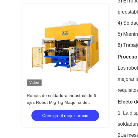
3) El rob
preestabl
4) Solda
5) Mientr
6) Trabaj
Proceso
Los robo
mejorar l
Vídeo
requisito
Robots de soldadura industrial de 6
Efecto d
ejes Robot Mig Tig Máquina de
soldadura robótica para tuberías de
1. La dis
Consiga el mejor precio
escape
soldadura
2La mesa 