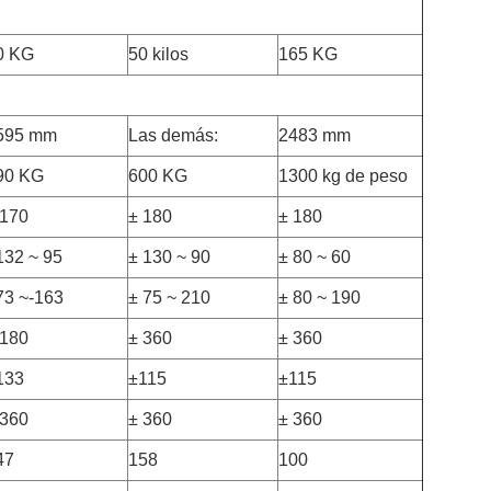
0 KG
50 kilos
165 KG
595 mm
Las demás:
2483 mm
90 KG
600 KG
1300 kg de peso
 170
± 180
± 180
132 ~ 95
± 130 ~ 90
± 80 ~ 60
73 ~-163
± 75 ~ 210
± 80 ~ 190
 180
± 360
± 360
133
±115
±115
 360
± 360
± 360
47
158
100