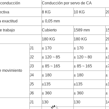
 conducción
Conducción por servo de CA
ectiva
8 KG
10 KG
2
a exactitud
± 0,05 mm
e trabajo
Cubierto
1589 mm
1
180 KG
180 KG
2
J1
± 170
± 170
±
J2
± 120 ~ 85
± 120 ~ 80
±
J3
± 85 ~ 165
± 85 ~ 165
±
e movimiento
J4
± 180
± 180
±
J5
±135
±135
±
J6
± 360
± 360
±
J1
130
130
1