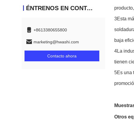
ÉNTRENOS EN CONTACTO CON
producto
3Esta má
soldadura
+8613380655800
baja efic
marketing@hwashi.com
4La indus
Contacto ahora
tienen ci
5Es una t
promoción
Muestra
Otros eq