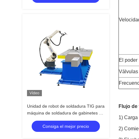
Velocida
El poder
Válvulas
Frecuenc
Vídeo
Unidad de robot de soldadura TIG para
Flujo de
máquina de soldadura de gabinetes de
1) Carga 
acero inoxidable
Consiga el mejor precio
2) Comie