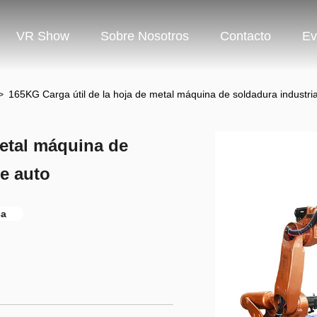
VR Show
Sobre Nosotros
Contacto
Ev
>
165KG Carga útil de la hoja de metal máquina de soldadura industri
metal máquina de
de auto
ca