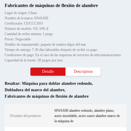
Fabricantes de máquinas de flexión de alambre
Lugar de origen: China.
Nombre de la marca: HWASHI
Certificación: CE/CCC/ISO
Número de modelo: WL-WK-8
Cantidad de orden mínima: 1 juego
Precio: Negociable
Detalles de empaquetado: paquete de madera digno del mar
Tiempo de entrega: 7-30 días laborables después de recibir su pago
Condiciones de pago: En el caso de las empresas de servicios de telecomunicaciones:
Capacidad de la fuente: 50 juegos por mes
Detalle
Description
Resaltar:
Máquina para doblar alambre redondo
,
Dobladora del marco del alambre
,
Fabricantes de máquinas de flexión de alambre
HWASHI alambre redondo, alambre plano,
1Nombre del producto:
acero inoxidable, acero suave alambre marco de
la máquina de