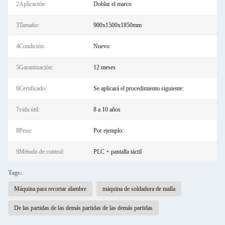
2Aplicación:
Doblar el marco
3Tamaño:
900x1500x1850mm
4Condición:
Nuevo
5Garantización:
12 meses
6Certificado:
Se aplicará el procedimiento siguiente:
7vida útil:
8 a 10 años
8Peso:
Por ejemplo:
9Método de control:
PLC + pantalla táctil
Tags:
Máquina para recortar alambre
máquina de soldadura de malla
De las partidas de las demás partidas de las demás partidas